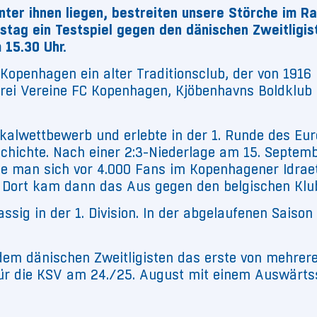
nter ihnen liegen, bestreiten unsere Störche im R
tag ein Testspiel gegen den dänischen Zweitligi
 15.30 Uhr.
 Kopenhagen ein alter Traditionsclub, der von 1916
rei Vereine FC Kopenhagen, Kjöbenhavns Boldklub (
alwettbewerb und erlebte in der 1. Runde des Eur
schichte. Nach einer 2:3-Niederlage am 15. Septe
 man sich vor 4.000 Fans im Kopenhagener Idraet
. Dort kam dann das Aus gegen den belgischen Klu
assig in der 1. Division. In der abgelaufenen Sais
 dem dänischen Zweitligisten das erste von mehrer
für die KSV am 24./25. August mit einem Auswärtss